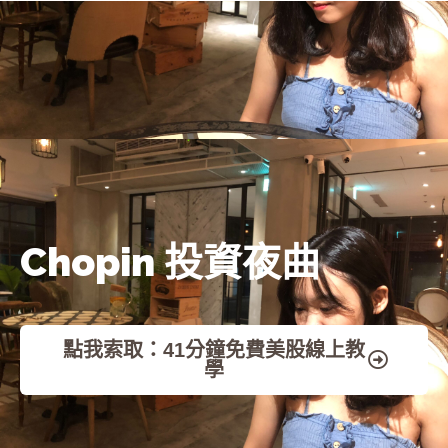
首頁
Chopin 投資夜曲
點我索取：41分鐘免費美股線上教
學