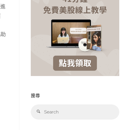
並進
價
協助
搜尋