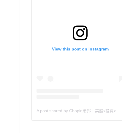
View this post on Instagram
A post shared by Chopin蕭邦｜美股x投資x理財x好書推薦 (@chopin_010880)