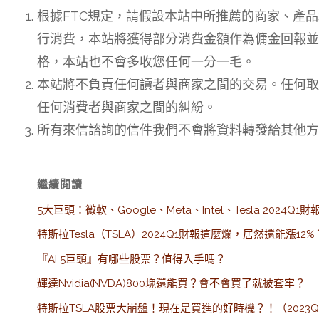
根據FTC規定，請假設本站中所推薦的商家、產
行消費，本站將獲得部分消費金額作為傭金回報並
格，本站也不會多收您任何一分一毛。
本站將不負責任何讀者與商家之間的交易。任何取
任何消費者與商家之間的糾紛。
所有來信諮詢的信件我們不會將資料轉發給其他方
繼續閱讀
5大巨頭：微軟、Google、Meta、Intel、Tesla 2024Q1
特斯拉Tesla（TSLA）2024Q1財報這麼爛，居然還能漲12%
『AI 5巨頭』有哪些股票？值得入手嗎？
輝達Nvidia(NVDA)800塊還能買？會不會買了就被套牢？
特斯拉TSLA股票大崩盤！現在是買進的好時機？！（2023