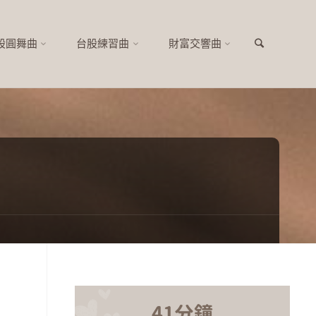
股圓舞曲
台股練習曲
財富交響曲