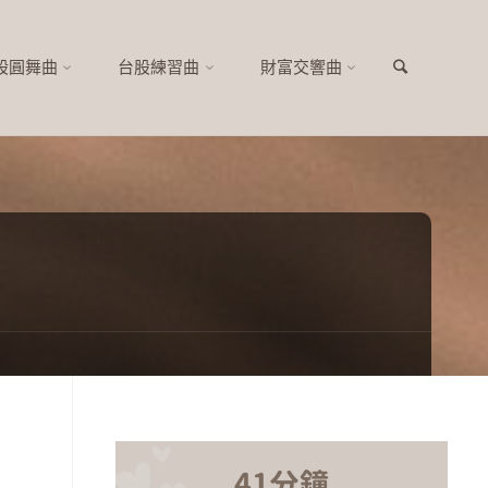
股圓舞曲
台股練習曲
財富交響曲