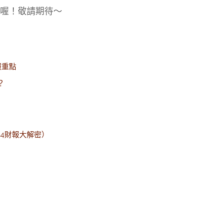
喔！敬請期待～
財報重點
？
Q4財報大解密）