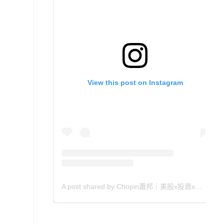
View this post on Instagram
A post shared by Chopin蕭邦｜美股x投資x理財x好書推薦 (@chopin_010880)