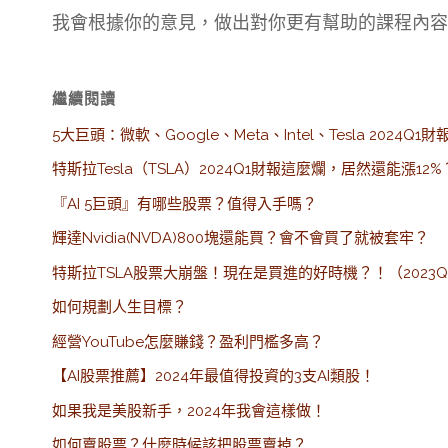
我會根據你的意見，做出對你更有幫助的課程內容
繼續閱讀
5大巨頭：微軟、Google、Meta、Intel、Tesla 2024Q1
特斯拉Tesla（TSLA）2024Q1財報這麼爛，居然還能漲12%
『AI 5巨頭』有哪些股票？值得入手嗎？
輝達Nvidia(NVDA)800塊還能買？會不會買了就被套牢？
特斯拉TSLA股票大崩盤！現在是買進的好時機？！（2023
如何規劃人生目標？
經營YouTube怎麼賺錢？盈利門檻多高？
【AI股票推薦】2024年最值得投資的3支AI類股！
如果我是美股新手，2024年我會這樣做！
如何賣股票？什麼時候該把股票賣掉？