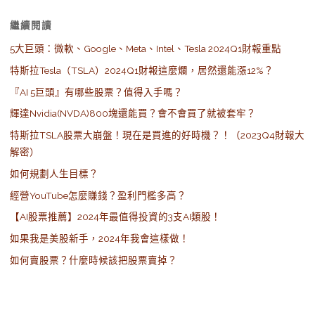
Alternative:
繼續閱讀
5大巨頭：微軟、Google、Meta、Intel、Tesla 2024Q1財報重點
特斯拉Tesla（TSLA）2024Q1財報這麼爛，居然還能漲12%？
『AI 5巨頭』有哪些股票？值得入手嗎？
輝達Nvidia(NVDA)800塊還能買？會不會買了就被套牢？
特斯拉TSLA股票大崩盤！現在是買進的好時機？！（2023Q4財報大
解密）
如何規劃人生目標？
經營YouTube怎麼賺錢？盈利門檻多高？
【AI股票推薦】2024年最值得投資的3支AI類股！
如果我是美股新手，2024年我會這樣做！
如何賣股票？什麼時候該把股票賣掉？