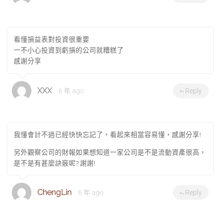
看懂損益表對投資很重要
一不小心投資到虧損的公司就糟糕了
感謝分享
XXX
6 年 ago
Reply
我懂會計不過已經快快忘記了，看起來相當容易懂，感謝分享!
另外觀察公司的財報如果想知道一家公司是不是流動資產很高，
是不是有甚麼訣竅呢? 謝謝!
ChengLin
6 年 ago
Reply