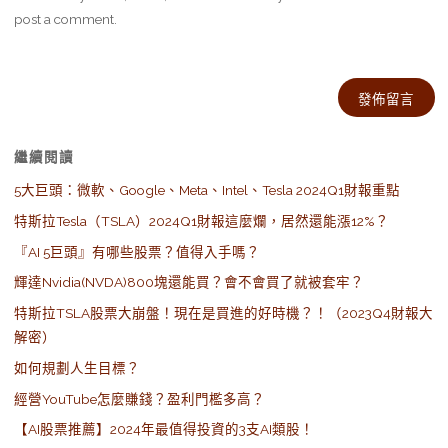
post a comment.
Alternative:
繼續閱讀
5大巨頭：微軟、Google、Meta、Intel、Tesla 2024Q1財報重點
特斯拉Tesla（TSLA）2024Q1財報這麼爛，居然還能漲12%？
『AI 5巨頭』有哪些股票？值得入手嗎？
輝達Nvidia(NVDA)800塊還能買？會不會買了就被套牢？
特斯拉TSLA股票大崩盤！現在是買進的好時機？！（2023Q4財報大
解密）
如何規劃人生目標？
經營YouTube怎麼賺錢？盈利門檻多高？
【AI股票推薦】2024年最值得投資的3支AI類股！