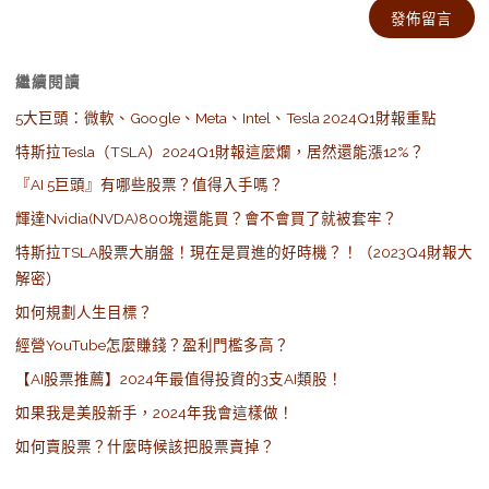
Alternative:
繼續閱讀
5大巨頭：微軟、Google、Meta、Intel、Tesla 2024Q1財報重點
特斯拉Tesla（TSLA）2024Q1財報這麼爛，居然還能漲12%？
『AI 5巨頭』有哪些股票？值得入手嗎？
輝達Nvidia(NVDA)800塊還能買？會不會買了就被套牢？
特斯拉TSLA股票大崩盤！現在是買進的好時機？！（2023Q4財報大
解密）
如何規劃人生目標？
經營YouTube怎麼賺錢？盈利門檻多高？
【AI股票推薦】2024年最值得投資的3支AI類股！
如果我是美股新手，2024年我會這樣做！
如何賣股票？什麼時候該把股票賣掉？