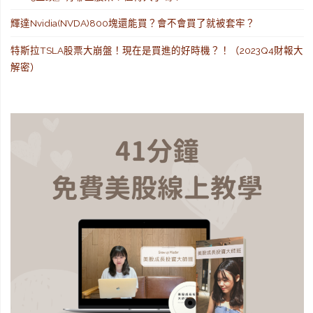
輝達Nvidia(NVDA)800塊還能買？會不會買了就被套牢？
特斯拉TSLA股票大崩盤！現在是買進的好時機？！（2023Q4財報大
解密）