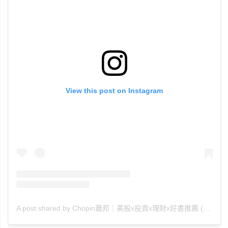
View this post on Instagram
A post shared by Chopin蕭邦｜美股x投資x理財x好書推薦 (@chopin_010880)