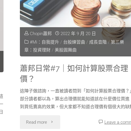
Chopin蕭邦
2022 年 9 月 20 日
#Mi：自我提升
/
台股練習曲
/
成長音階
/
第三樂
章：投資理財
/
美股圓舞曲
蕭邦日常#7｜如何計算股票合理
價？
這陣子做諮詢，一直被讀者問到「如何計算股票合理價？」
這
部分讀者都以為，算出合理價就能知道該在什麼價位買進
一
到買低賣高的效果，但大家都不知道合理價有個很大的缺
日
Read more
Leave a com