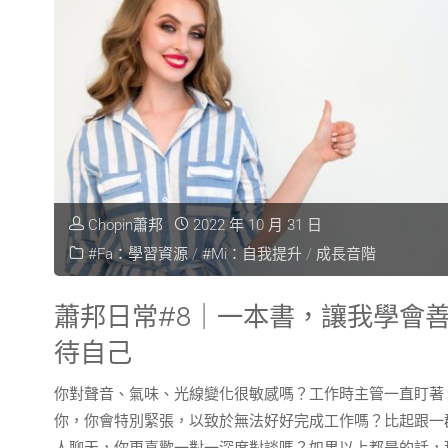
Chopin蕭邦
2022 年 10 月 31 日
#Fa：學習資源
/
#Mi：自我提升
/
成長音階
蕭邦日常#8｜一本書，讓我學會
待自己
你對聲音、氣味、光線變化很敏感嗎？工作時主管一直盯著
你，你會特別緊張，以致於無法好好完成工作嗎？比起跟一
人聊天，你更喜歡一對一深度對談嗎？​如果以上都是的話，