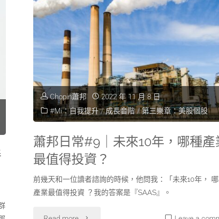
Chopin蕭邦
2022 年 11 月 8 日
#Mi：自我提升
/
成長音階
/
第三樂章：美股個股
蕭邦日常#9｜未來10年，哪種產
善
最值得投資？
前幾天和一位讀者諮詢的時候，他問我：「未來10年， 哪
產業最值得投資 ？我的答案是『SAAS』。
群
Read more
Leave a com
那