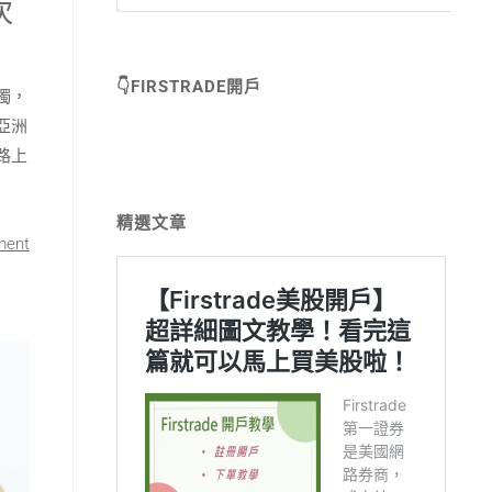
次
👇FIRSTRADE開戶
獨，
亞洲
路上
精選文章
ment