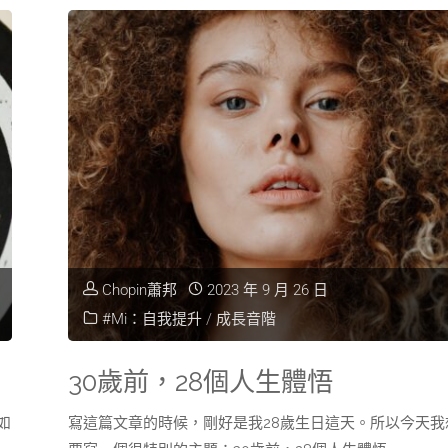
Chopin蕭邦
2023 年 9 月 26 日
#Mi：自我提升
/
成長音階
30歲前，28個人生體悟
如
寫這篇文章的時候，剛好是我28歲生日這天。所以今天我