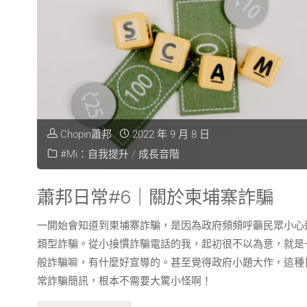
Chopin蕭邦
2022 年 9 月 8 日
#Mi：自我提升
/
成長音階
蕭邦日常#6｜關於柬埔寨詐騙
一開始會知道到柬埔寨詐騙，是因為政府頻頻呼籲民眾小心
類型詐騙。從小接慣詐騙電話的我，起初很不以為意，就是
般詐騙嘛，有什麼好宣導的。甚至覺得政府小題大作，這種
常詐騙簡訊，根本不需要大驚小怪啊！