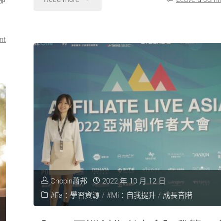
nt
Chopin蕭邦
2022 年 10 月 12 日
#Fa：學習資源
/
#Mi：自我提升
/
成長音階