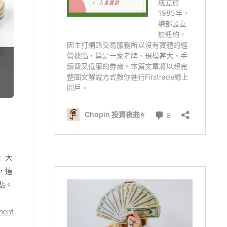
​大
，達
點。
ment