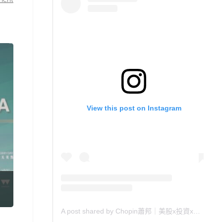
View this post on Instagram
A post shared by Chopin蕭邦｜美股x投資x理財x好書推薦 (@chopin_010880)