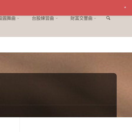
+
股圓舞曲
台股練習曲
財富交響曲