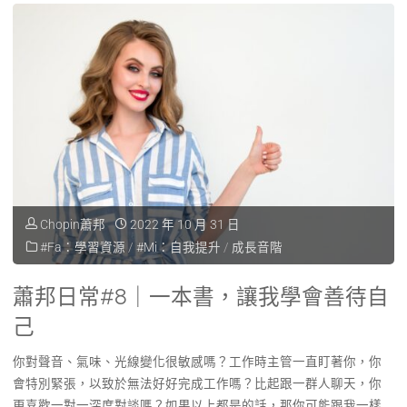
Chopin蕭邦
2022 年 10 月 31 日
#Fa：學習資源
/
#Mi：自我提升
/
成長音階
蕭邦日常#8｜一本書，讓我學會善待自
己
你對聲音、氣味、光線變化很敏感嗎？工作時主管一直盯著你，你
會特別緊張，以致於無法好好完成工作嗎？比起跟一群人聊天，你
更喜歡一對一深度對談嗎？​如果以上都是的話，那你可能跟我一樣