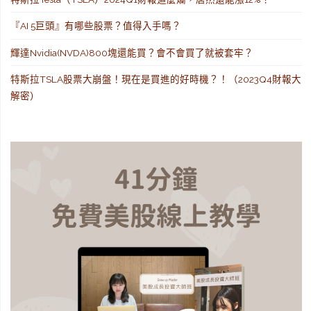
『AI 5巨頭』有哪些股票？值得入手嗎？
輝達Nvidia(NVDA)800塊還能買？會不會買了就被套牢？
特斯拉TSLA股票大崩盤！現在是買進的好時機？！（2023Q4財報大
解密）