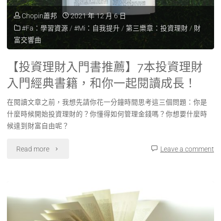
Chopin蕭邦
2021 年 12 月 6 日
#Fa：學習資源
/
#Mi：自我提升
/
第三樂章：投資理財
/
財
富交響曲
【投資理財入門書推薦】7本投資理財
入門經典書籍，和你一起閱讀成長！
在閱讀文章之前，我想先請你花一分鐘時間思考這三個問題：你是
什麼時候開始投資理財的？你懂得如何管理金錢嗎？你想要什麼時
候達到財富自由呢？
Read more
Leave a comment