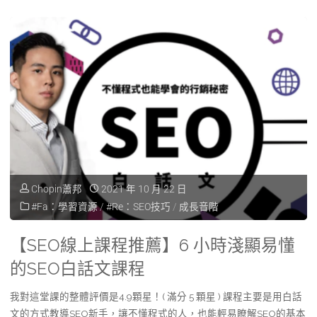
Chopin蕭邦
2021 年 10 月 22 日
#Fa：學習資源
/
#Re：SEO技巧
/
成長音階
【SEO線上課程推薦】6 小時淺顯易懂
的SEO白話文課程
我對這堂課的整體評價是4.9顆星！( 滿分 5 顆星 ) 課程主要是用白話
文的方式教導SEO新手，讓不懂程式的人，也能輕易瞭解SEO的基本