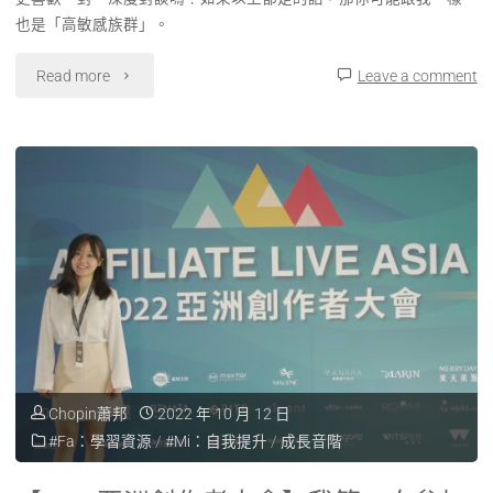
也是「高敏感族群」。
Read more
Leave a comment
Chopin蕭邦
2022 年 10 月 12 日
#Fa：學習資源
/
#Mi：自我提升
/
成長音階