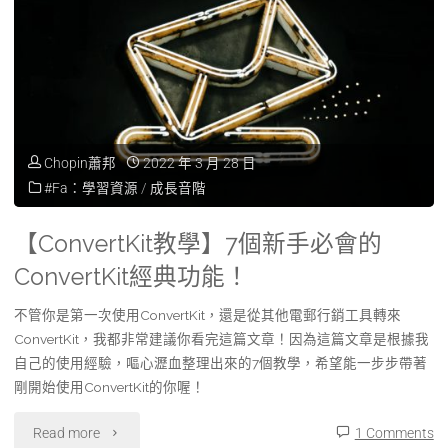
Chopin蕭邦
2022 年 3 月 28 日
#Fa：學習資源
/
成長音階
【ConvertKit教學】7個新手必會的
ConvertKit經典功能！
不管你是第一次使用ConvertKit，還是從其他電郵行銷工具轉來
ConvertKit，我都非常建議你看完這篇文章！因為這篇文章是根據我
自己的使用經驗，嘔心瀝血整理出來的7個教學，希望能一步步帶著
剛開始使用ConvertKit的你喔！
Read more
1 Comments