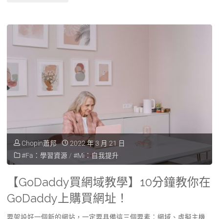
Chopin蕭邦
2022 年 3 月 21 日
#Fa：學習資源
/
#Mi：自我提升
【GoDaddy買網域教學】10分鐘教你在
GoDaddy上購買網址！
要架設好一個新的網站，一定要具備這三個要素：網域、虛擬主機