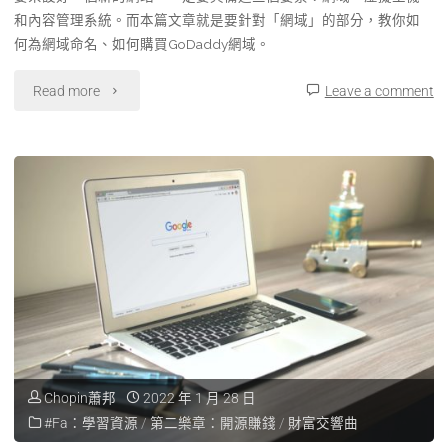
和內容管理系統。而本篇文章就是要針對「網域」的部分，教你如
何為網域命名、如何購買GoDaddy網域。
Read more
Leave a comment
Chopin蕭邦
2022 年 1 月 28 日
#Fa：學習資源
/
第二樂章：開源賺錢
/
財富交響曲