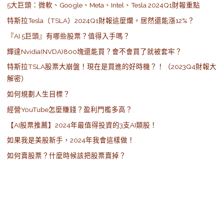
5大巨頭：微軟、Google、Meta、Intel、Tesla 2024Q1財報重點
特斯拉Tesla（TSLA）2024Q1財報這麼爛，居然還能漲12%？
『AI 5巨頭』有哪些股票？值得入手嗎？
輝達Nvidia(NVDA)800塊還能買？會不會買了就被套牢？
特斯拉TSLA股票大崩盤！現在是買進的好時機？！（2023Q4財報大
解密）
如何規劃人生目標？
經營YouTube怎麼賺錢？盈利門檻多高？
【AI股票推薦】2024年最值得投資的3支AI類股！
如果我是美股新手，2024年我會這樣做！
如何賣股票？什麼時候該把股票賣掉？