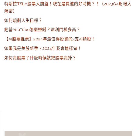
特斯拉TSLA股票大崩盤！現在是買進的好時機？！（2023Q4財報大
解密）
如何規劃人生目標？
經營YouTube怎麼賺錢？盈利門檻多高？
【AI股票推薦】2024年最值得投資的3支AI類股！
如果我是美股新手，2024年我會這樣做！
如何賣股票？什麼時候該把股票賣掉？