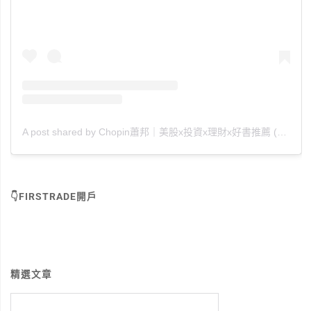
A post shared by Chopin蕭邦｜美股x投資x理財x好書推薦 (@chopin_010880)
👇FIRSTRADE開戶
精選文章