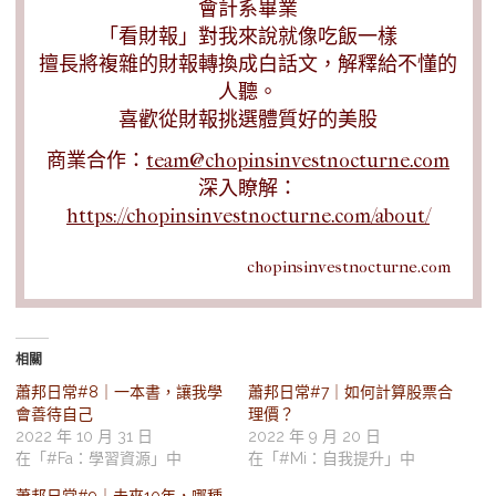
會計系畢業
「看財報」對我來說就像吃飯一樣
擅長將複雜的財報轉換成白話文，解釋給不懂的
人聽。
喜歡從財報挑選體質好的美股
商業合作：
team@chopinsinvestnocturne.com
深入瞭解：
https://chopinsinvestnocturne.com/about/
chopinsinvestnocturne.com
相關
蕭邦日常#8｜一本書，讓我學
蕭邦日常#7｜如何計算股票合
會善待自己
理價？
2022 年 10 月 31 日
2022 年 9 月 20 日
在「#Fa：學習資源」中
在「#Mi：自我提升」中
蕭邦日常#9｜未來10年，哪種