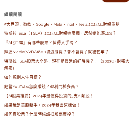
Alternative:
繼續閱讀
5大巨頭：微軟、Google、Meta、Intel、Tesla 2024Q1財報重點
特斯拉Tesla（TSLA）2024Q1財報這麼爛，居然還能漲12%？
『AI 5巨頭』有哪些股票？值得入手嗎？
輝達Nvidia(NVDA)800塊還能買？會不會買了就被套牢？
特斯拉TSLA股票大崩盤！現在是買進的好時機？！（2023Q4財報大
解密）
如何規劃人生目標？
經營YouTube怎麼賺錢？盈利門檻多高？
【AI股票推薦】2024年最值得投資的3支AI類股！
如果我是美股新手，2024年我會這樣做！
如何賣股票？什麼時候該把股票賣掉？