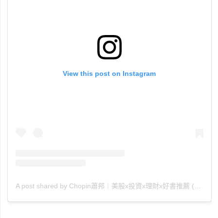
View this post on Instagram
A post shared by Chopin蕭邦｜美股x投資x理財x好書推薦 (@chopin_010880)