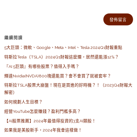
Alternative:
繼續閱讀
5大巨頭：微軟、Google、Meta、Intel、Tesla 2024Q1財報重點
特斯拉Tesla（TSLA）2024Q1財報這麼爛，居然還能漲12%？
『AI 5巨頭』有哪些股票？值得入手嗎？
輝達Nvidia(NVDA)800塊還能買？會不會買了就被套牢？
特斯拉TSLA股票大崩盤！現在是買進的好時機？！（2023Q4財報大
解密）
如何規劃人生目標？
經營YouTube怎麼賺錢？盈利門檻多高？
【AI股票推薦】2024年最值得投資的3支AI類股！
如果我是美股新手，2024年我會這樣做！