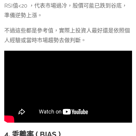
RSI值<20 ，代表市場過冷，股價可能已跌到谷底，
準備逆勢上漲。
不過這些都是參考值，實際上投資人最好還是依照個
人經驗或當時市場趨勢去做判斷。
4. 乖離率 ( BIAS )