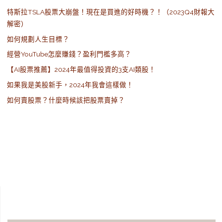
特斯拉TSLA股票大崩盤！現在是買進的好時機？！（2023Q4財報大
解密）
如何規劃人生目標？
經營YouTube怎麼賺錢？盈利門檻多高？
【AI股票推薦】2024年最值得投資的3支AI類股！
如果我是美股新手，2024年我會這樣做！
如何賣股票？什麼時候該把股票賣掉？