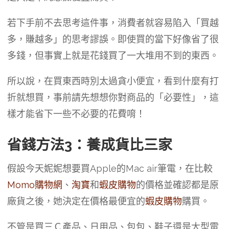
若下手前不去思考這件事，消費者就容易陷入「買越
多，賺越多」的思考謬誤。即使買的當下好像省了很
多錢，但事實上就是花錢買了一大堆用不到的東西。
所以說，在買東西時別太過貪小便宜，看到什麼有打
折就想買，事前請先想想你對商品的「必要性」，這
樣才能省下一些不必要的花費唷！
省錢方法3：養成貨比三家
假設今天妮妮想要買Apple的Mac air筆電，在比較
Momo購物網
、
淘寶
和
蝦皮購物
的價格並確認都是原
廠貨之後，她決定在價格最便宜的
蝦皮購物
購買。
不管是買三Ｃ產品、日用品、包包、鞋子還是大型電