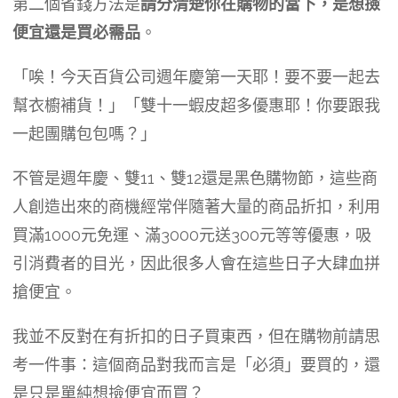
第二個省錢方法是
請分清楚你在購物的當下，是想撿
便宜還是買必需品
。
「唉！今天百貨公司週年慶第一天耶！要不要一起去
幫衣櫥補貨！」「雙十一蝦皮超多優惠耶！你要跟我
一起團購包包嗎？」
不管是週年慶、雙11、雙12還是黑色購物節，這些商
人創造出來的商機經常伴隨著大量的商品折扣，利用
買滿1000元免運、滿3000元送300元等等優惠，吸
引消費者的目光，因此很多人會在這些日子大肆血拼
搶便宜。
我並不反對在有折扣的日子買東西，但在購物前請思
考一件事：這個商品對我而言是「必須」要買的，還
是只是單純想撿便宜而買？