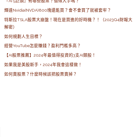
『AI 5巨頭』有哪些股票？值得入手嗎？
輝達Nvidia(NVDA)800塊還能買？會不會買了就被套牢？
特斯拉TSLA股票大崩盤！現在是買進的好時機？！（2023Q4財報大
解密）
如何規劃人生目標？
經營YouTube怎麼賺錢？盈利門檻多高？
【AI股票推薦】2024年最值得投資的3支AI類股！
如果我是美股新手，2024年我會這樣做！
如何賣股票？什麼時候該把股票賣掉？