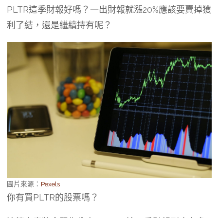
PLTR這季財報好嗎？一出財報就漲20%應該要賣掉獲
利了結，還是繼續持有呢？
圖片來源：
Pexels
你有買PLTR的股票嗎？