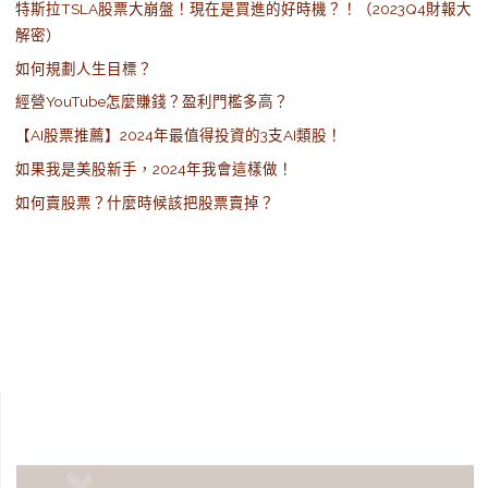
特斯拉TSLA股票大崩盤！現在是買進的好時機？！（2023Q4財報大
解密）
如何規劃人生目標？
經營YouTube怎麼賺錢？盈利門檻多高？
【AI股票推薦】2024年最值得投資的3支AI類股！
如果我是美股新手，2024年我會這樣做！
如何賣股票？什麼時候該把股票賣掉？